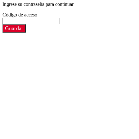
Ingrese su contraseña para continuar
Código de acceso
Guardar
Contacto:
eventos1.bcn@cwt-me.com