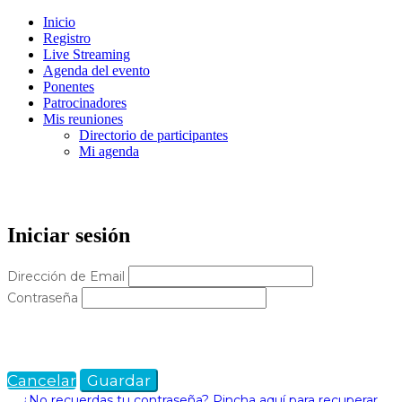
Inicio
Registro
Live Streaming
Agenda del evento
Ponentes
Patrocinadores
Mis reuniones
Directorio de participantes
Mi agenda
Iniciar sesión
Dirección de Email
Contraseña
Cancelar
Guardar
¿No recuerdas tu contraseña? Pincha aquí para recuperar
.