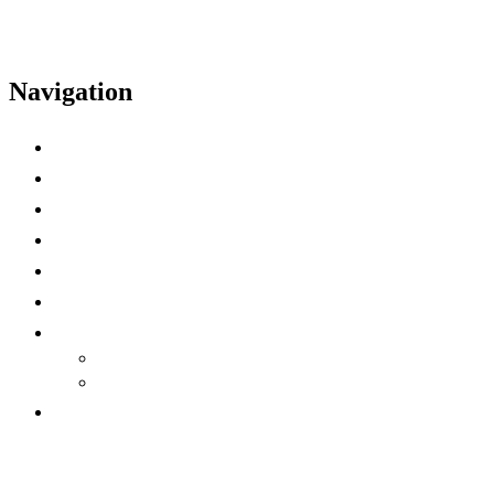
Navigation
Inicio
Registro
Live Streaming
Agenda del evento
Ponentes
Sede
Mis reuniones
Directorio de participantes
Mi agenda
Patrocinadores