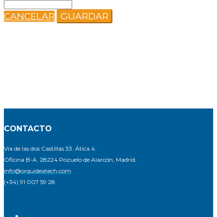
CANCELAR
GUARDAR
CONTACTO
Vía de las dos Castillas 33. Ática 4.
Oficina B-A. 28224 Pozuelo de Alarcón, Madrid.
info@orquideatech.com
(+34) 91 007 59 28